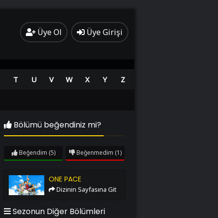
Üye Ol
Üye Girişi
T
U
V
W
X
Y
Z
Bölümü beğendiniz mi?
Beğendim
(5)
Beğenmedim
(1)
One Pace
ONE PACE
Dizinin Sayfasına Git
Sezonun Diğer Bölümleri