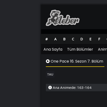
#
A
B
C
D
E
F
Ana Sayfa
Tüm Bölümler
Anim
One Pace 16. Sezon 7. Bölüm
TAU
Ana Animede: 163-164