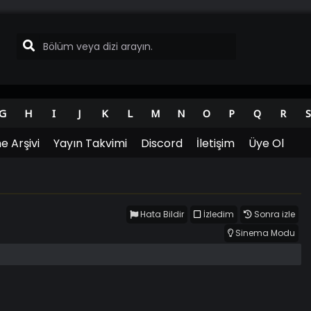
G
H
I
J
K
L
M
N
O
P
Q
R
S
e Arşivi
Yayın Takvimi
Discord
İletişim
Üye Ol
Hata Bildir
İzledim
Sonra izle
Sinema Modu