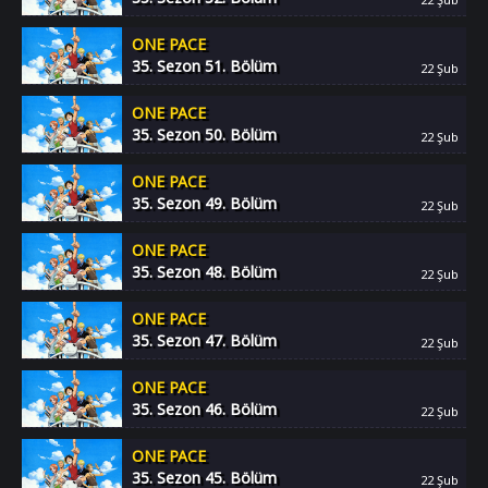
ONE PACE
35. Sezon 51. Bölüm
22 Şub
ONE PACE
35. Sezon 50. Bölüm
22 Şub
ONE PACE
35. Sezon 49. Bölüm
22 Şub
ONE PACE
35. Sezon 48. Bölüm
22 Şub
ONE PACE
35. Sezon 47. Bölüm
22 Şub
ONE PACE
35. Sezon 46. Bölüm
22 Şub
ONE PACE
35. Sezon 45. Bölüm
22 Şub