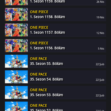
1. Sezon 1159. Bölüm
26 Nis
ONE PIECE
1. Sezon 1158. Bölüm
19 Nis
ONE PIECE
1. Sezon 1157. Bölüm
12 Nis
ONE PIECE
1. Sezon 1156. Bölüm
5 Nis
ONE PACE
35. Sezon 55. Bölüm
22 Şub
ONE PACE
35. Sezon 54. Bölüm
22 Şub
ONE PACE
35. Sezon 53. Bölüm
22 Şub
ONE PACE
35. Sezon 52. Bölüm
22 Şub