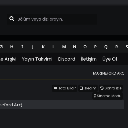
G
H
I
J
K
L
M
N
O
P
Q
R
S
e Arşivi
Yayın Takvimi
Discord
İletişim
Üye Ol
MARINEFORD ARC
Hata Bildir
İzledim
Sonra izle
Sinema Modu
neford Arc)