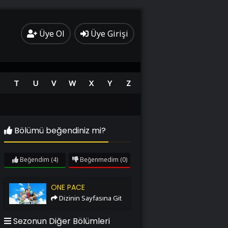
Üye Ol
Üye Girişi
T
U
V
W
X
Y
Z
Bölümü beğendiniz mi?
Beğendim
(4)
Beğenmedim
(0)
One Pace
ONE PACE
Dizinin Sayfasına Git
Sezonun Diğer Bölümleri