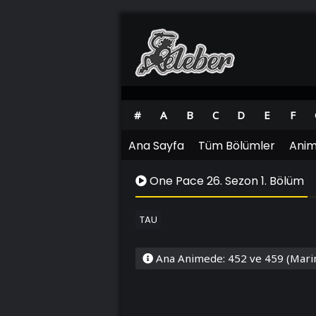
#
A
B
C
D
E
F
Ana Sayfa
Tüm Bölümler
Anim
One Pace 26. Sezon 1. Bölüm
TAU
Ana Animede: 452 ve 459 (Mari