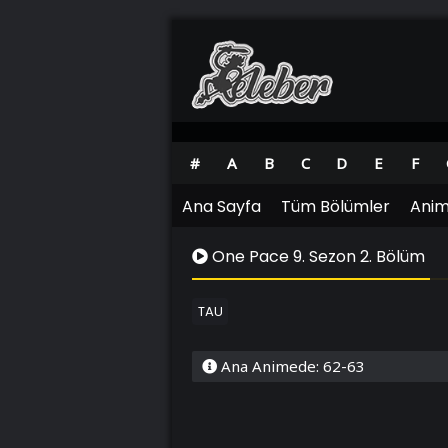
#
A
B
C
D
E
F
Ana Sayfa
Tüm Bölümler
Anim
One Pace 9. Sezon 2. Bölüm
TAU
Ana Animede: 62-63