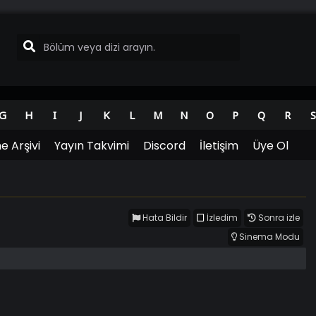
G
H
I
J
K
L
M
N
O
P
Q
R
S
e Arşivi
Yayın Takvimi
Discord
İletişim
Üye Ol
Hata Bildir
İzledim
Sonra izle
Sinema Modu