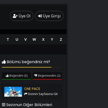
Üye Ol
Üye Girişi
T
U
V
W
X
Y
Z
Bölümü beğendiniz mi?
Beğendim
(5)
Beğenmedim
(2)
One Pace
ONE PACE
Dizinin Sayfasına Git
Sezonun Diğer Bölümleri