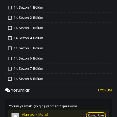
14. Sezon 1. Bölüm
İzledim
14. Sezon 2. Bölüm
İzledim
14. Sezon 3. Bölüm
İzledim
14. Sezon 4. Bölüm
İzledim
14. Sezon 5. Bölüm
İzledim
14. Sezon 6. Bölüm
İzledim
14. Sezon 7. Bölüm
İzledim
14. Sezon 8. Bölüm
İzledim
14. Sezon 9. Bölüm
Yorumlar
1 YORUM
İzledim
14. Sezon 10. Bölüm
İzledim
Yorum yazmak için giriş yapmanız gerekiyor.
14. Sezon 11. Bölüm
Akın berk Meral
İzledim
Kayıtlı Üye