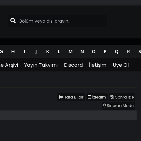
G
H
I
J
K
L
M
N
O
P
Q
R
S
e Arşivi
Yayın Takvimi
Discord
İletişim
Üye Ol
Hata Bildir
İzledim
Sonra izle
Sinema Modu