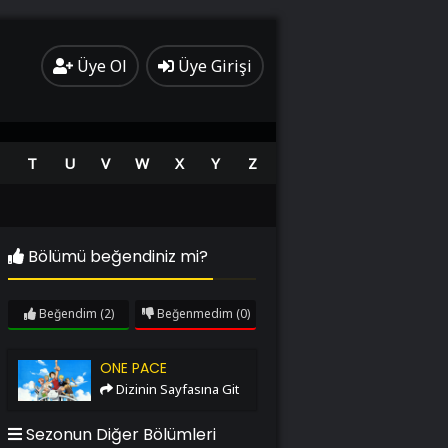
Üye Ol
Üye Girişi
T
U
V
W
X
Y
Z
Bölümü beğendiniz mi?
Beğendim
(2)
Beğenmedim
(0)
One Pace
ONE PACE
Dizinin Sayfasına Git
Sezonun Diğer Bölümleri