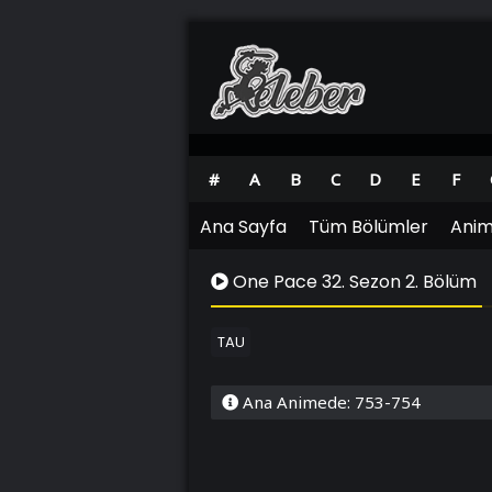
#
A
B
C
D
E
F
Ana Sayfa
Tüm Bölümler
Anim
One Pace 32. Sezon 2. Bölüm
TAU
Ana Animede: 753-754