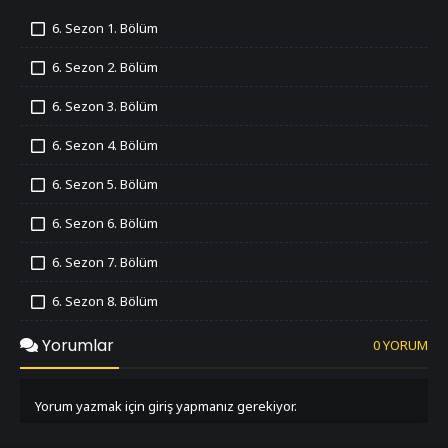
6. Sezon 1. Bölüm
İzledim
6. Sezon 2. Bölüm
İzledim
6. Sezon 3. Bölüm
İzledim
6. Sezon 4. Bölüm
İzledim
6. Sezon 5. Bölüm
İzledim
6. Sezon 6. Bölüm
İzledim
6. Sezon 7. Bölüm
İzledim
6. Sezon 8. Bölüm
İzledim
6. Sezon 9. Bölüm
Yorumlar
0 YORUM
İzledim
6. Sezon 10. Bölüm
İzledim
Yorum yazmak için giriş yapmanız gerekiyor.