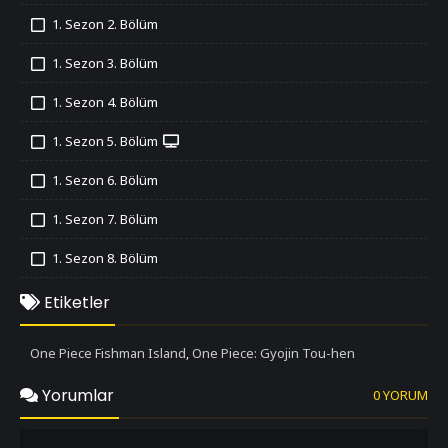
İzledim
1. Sezon 2. Bölüm
İzledim
1. Sezon 3. Bölüm
İzledim
1. Sezon 4. Bölüm
İzledim
1. Sezon 5. Bölüm
İzledim
1. Sezon 6. Bölüm
İzledim
1. Sezon 7. Bölüm
İzledim
1. Sezon 8. Bölüm
İzledim
1. Sezon 9. Bölüm
Etiketler
İzledim
1. Sezon 10. Bölüm
One Piece Fishman Island
One Piece: Gyojin Tou-hen
,
İzledim
1. Sezon 11. Bölüm
Yorumlar
0 YORUM
İzledim