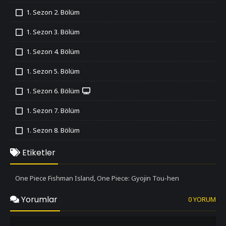
İzledim
1. Sezon 2. Bölüm
İzledim
1. Sezon 3. Bölüm
İzledim
1. Sezon 4. Bölüm
İzledim
1. Sezon 5. Bölüm
İzledim
1. Sezon 6. Bölüm
İzledim
1. Sezon 7. Bölüm
İzledim
1. Sezon 8. Bölüm
İzledim
1. Sezon 9. Bölüm
Etiketler
İzledim
1. Sezon 10. Bölüm
One Piece Fishman Island
One Piece: Gyojin Tou-hen
,
İzledim
1. Sezon 11. Bölüm
Yorumlar
0 YORUM
İzledim