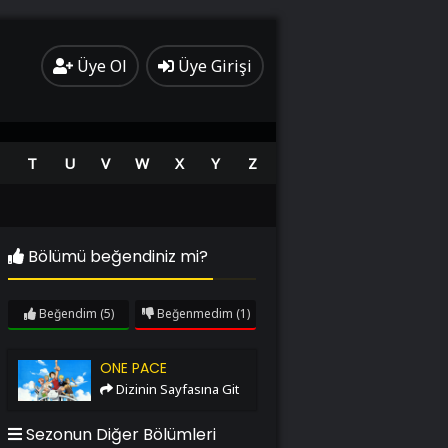
Üye Ol
Üye Girişi
T
U
V
W
X
Y
Z
Bölümü beğendiniz mi?
Beğendim
(5)
Beğenmedim
(1)
One Pace
ONE PACE
Dizinin Sayfasına Git
Sezonun Diğer Bölümleri