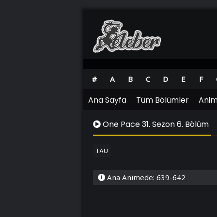
#
A
B
C
D
E
F
Ana Sayfa
Tüm Bölümler
Anim
One Pace 31. Sezon 6. Bölüm
TAU
Ana Animede: 639-642