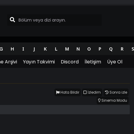
G
H
I
J
K
L
M
N
O
P
Q
R
S
e Arşivi
Yayın Takvimi
Discord
İletişim
Üye Ol
Hata Bildir
İzledim
Sonra izle
Sinema Modu