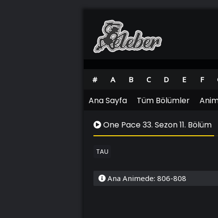
#
A
B
C
D
E
F
Ana Sayfa
Tüm Bölümler
Anim
One Pace 33. Sezon 11. Bölüm
TAU
Ana Animede: 806-808