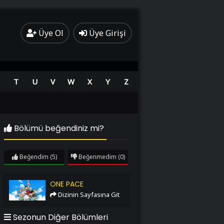
Üye Ol
Üye Girişi
T
U
V
W
X
Y
Z
Bölümü beğendiniz mi?
Beğendim
(5)
Beğenmedim
(0)
One Pace
ONE PACE
Dizinin Sayfasına Git
Sezonun Diğer Bölümleri