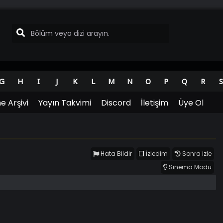
G
H
I
J
K
L
M
N
O
P
Q
R
S
e Arşivi
Yayın Takvimi
Discord
İletişim
Üye Ol
Hata Bildir
İzledim
Sonra izle
Sinema Modu