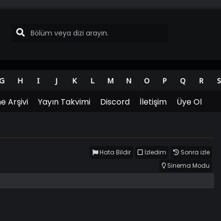
G
H
I
J
K
L
M
N
O
P
Q
R
S
e Arşivi
Yayın Takvimi
Discord
İletişim
Üye Ol
Hata Bildir
İzledim
Sonra izle
Sinema Modu