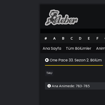
#
A
B
C
D
E
F
Ana Sayfa
Tüm Bölümler
Anim
One Pace 33. Sezon 2. Bölüm
TAU
Ana Animede: 783-785