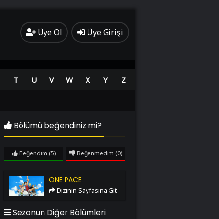
Üye Ol
Üye Girişi
T
U
V
W
X
Y
Z
Bölümü beğendiniz mi?
Beğendim
(5)
Beğenmedim
(0)
One Pace
ONE PACE
Dizinin Sayfasına Git
Sezonun Diğer Bölümleri