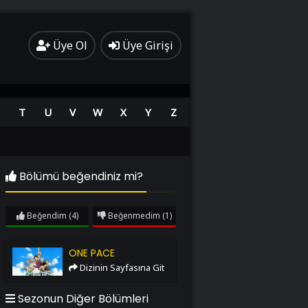
Üye Ol
Üye Girişi
T
U
V
W
X
Y
Z
Bölümü beğendiniz mi?
Beğendim
(4)
Beğenmedim
(1)
One Pace
ONE PACE
Dizinin Sayfasına Git
Sezonun Diğer Bölümleri