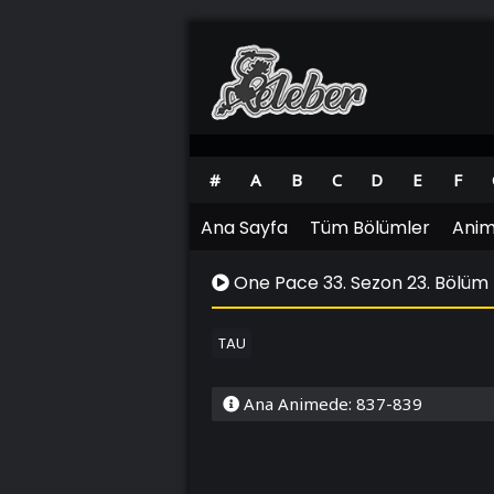
#
A
B
C
D
E
F
Ana Sayfa
Tüm Bölümler
Anim
One Pace 33. Sezon 23. Bölüm
TAU
Ana Animede: 837-839