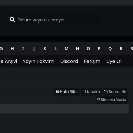
G
H
I
J
K
L
M
N
O
P
Q
R
S
e Arşivi
Yayın Takvimi
Discord
İletişim
Üye Ol
Hata Bildir
İzledim
Sonra izle
Sinema Modu