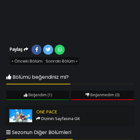
Paylaş
« Önceki Bölüm
Sonraki Bölüm »
Bölümü beğendiniz mi?
Beğendim
(1)
Beğenmedim
(0)
One Pace
ONE PACE
Dizinin Sayfasına Git
Sezonun Diğer Bölümleri