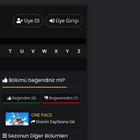
Üye Ol
Üye Girişi
T
U
V
W
X
Y
Z
Bölümü beğendiniz mi?
Beğendim
(6)
Beğenmedim
(1)
One Pace
ONE PACE
Dizinin Sayfasına Git
Sezonun Diğer Bölümleri