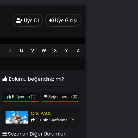
Üye Ol
Üye Girişi
T
U
V
W
X
Y
Z
Bölümü beğendiniz mi?
Beğendim
(1)
Beğenmedim
(0)
One Pace
ONE PACE
Dizinin Sayfasına Git
Sezonun Diğer Bölümleri