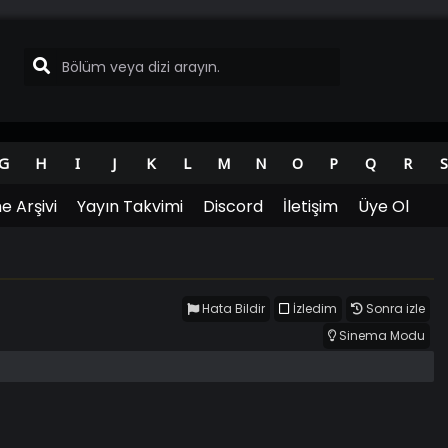
G
H
I
J
K
L
M
N
O
P
Q
R
S
e Arşivi
Yayın Takvimi
Discord
İletişim
Üye Ol
Hata Bildir
İzledim
Sonra izle
Sinema Modu