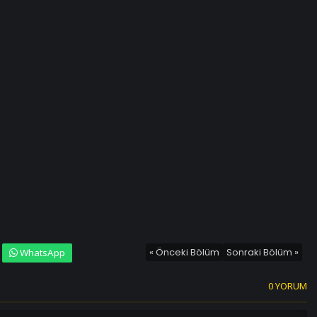
« Önceki Bölüm
Sonraki Bölüm »
WhatsApp
0 YORUM