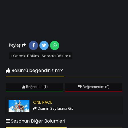
Paylaş
« Önceki Bölüm
Sonraki Bölüm »
Bölümü beğendiniz mi?
Beğendim
(1)
Beğenmedim
(0)
One Pace
ONE PACE
Dizinin Sayfasına Git
Sezonun Diğer Bölümleri