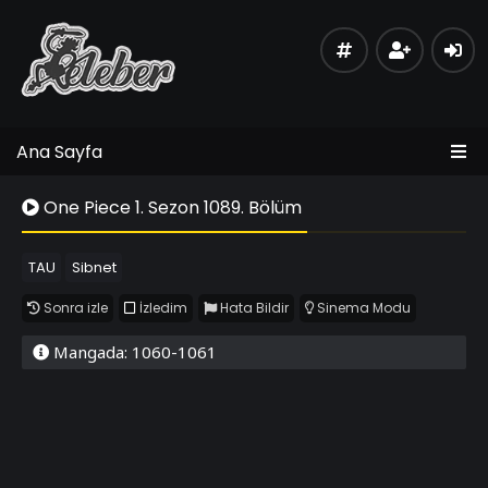
Ana Sayfa
One Piece 1. Sezon 1089. Bölüm
TAU
Sibnet
Sonra izle
İzledim
Hata Bildir
Sinema Modu
Mangada: 1060-1061