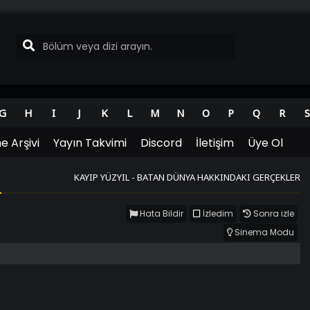
G
H
I
J
K
L
M
N
O
P
Q
R
S
e Arşivi
Yayın Takvimi
Discord
İletişim
Üye Ol
KAYIP YÜZYIL - BATAN DÜNYA HAKKINDAKI GERÇEKLER
Hata Bildir
İzledim
Sonra izle
Sinema Modu