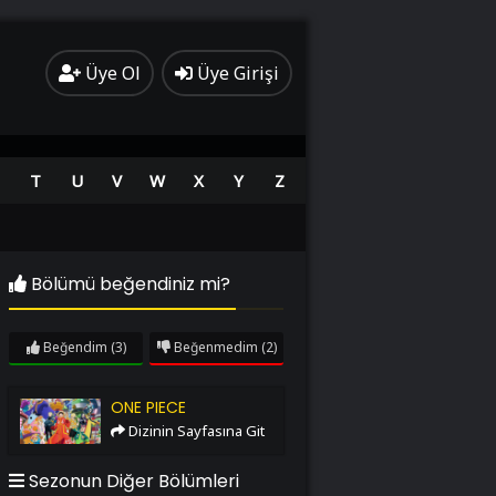
Üye Ol
Üye Girişi
T
U
V
W
X
Y
Z
Bölümü beğendiniz mi?
Beğendim
(3)
Beğenmedim
(2)
One Piece
ONE PIECE
Dizinin Sayfasına Git
Sezonun Diğer Bölümleri