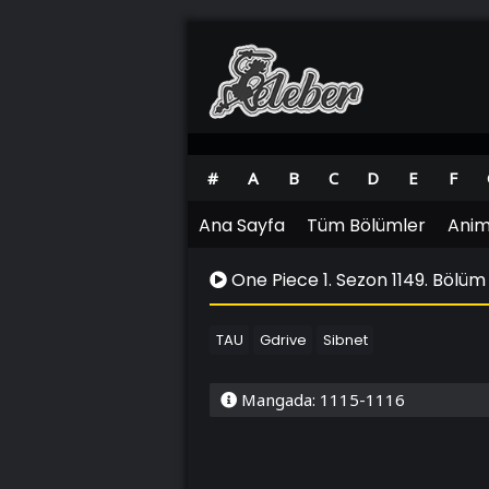
#
A
B
C
D
E
F
Ana Sayfa
Tüm Bölümler
Anim
One Piece 1. Sezon 1149. Bölüm
TAU
Gdrive
Sibnet
Mangada: 1115-1116