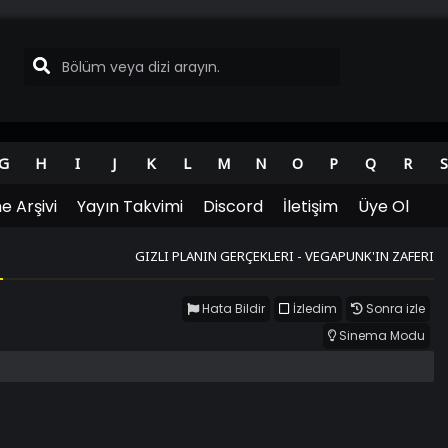
G
H
I
J
K
L
M
N
O
P
Q
R
S
e Arşivi
Yayın Takvimi
Discord
İletişim
Üye Ol
GIZLI PLANIN GERÇEKLERI - VEGAPUNK'IN ZAFERI
Hata Bildir
İzledim
Sonra izle
Sinema Modu