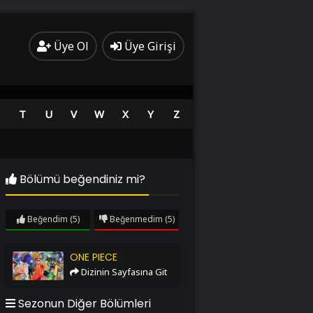
Üye Ol
Üye Girişi
T
U
V
W
X
Y
Z
Bölümü beğendiniz mi?
Beğendim
(5)
Beğenmedim
(5)
One Piece
ONE PIECE
Dizinin Sayfasına Git
Sezonun Diğer Bölümleri