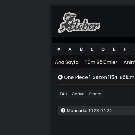
#
A
B
C
D
E
F
Ana Sayfa
Tüm Bölümler
Anim
One Piece 1. Sezon 1154. Bölüm
TAU
Gdrive
Sibnet
Mangada: 1123-1124