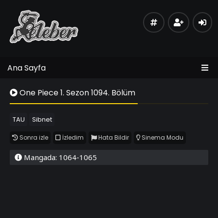
Ana Sayfa
One Piece 1. Sezon 1094. Bölüm
TAU
Sibnet
Sonra izle
İzledim
Hata Bildir
Sinema Modu
Mangada: 1064-1065