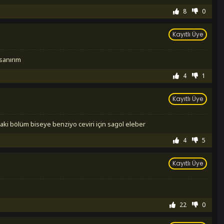
8
0
Kayıtlı Üye
sanırım
4
1
Kayıtlı Üye
aki bölüm biseye benziyo ceviri için sagol eleber
4
5
Kayıtlı Üye
22
0