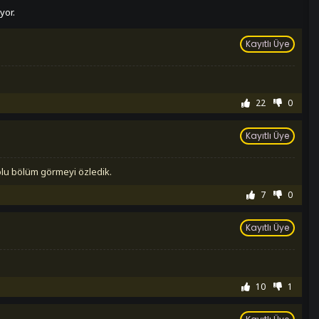
yor.
Kayıtlı Üye
22
0
Kayıtlı Üye
dolu bölüm görmeyi özledik.
7
0
Kayıtlı Üye
10
1