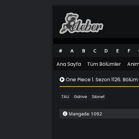
#
A
B
C
D
E
F
Ana Sayfa
Tüm Bölümler
Anim
One Piece 1. Sezon 1126. Bölüm
TAU
Gdrive
Sibnet
Mangada: 1092