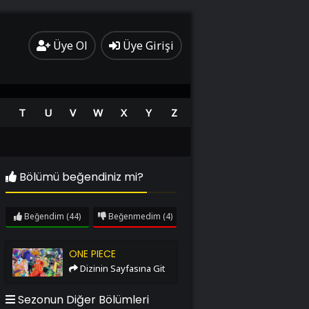
Üye Ol
Üye Girişi
T
U
V
W
X
Y
Z
Bölümü beğendiniz mi?
Beğendim
(44)
Beğenmedim
(4)
One Piece
ONE PIECE
Dizinin Sayfasına Git
Sezonun Diğer Bölümleri