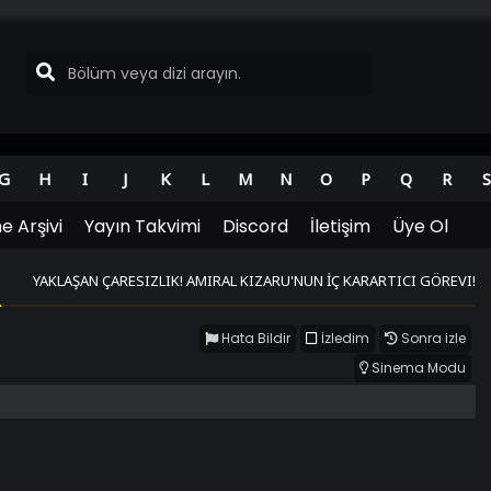
G
H
I
J
K
L
M
N
O
P
Q
R
S
e Arşivi
Yayın Takvimi
Discord
İletişim
Üye Ol
YAKLAŞAN ÇARESIZLIK! AMIRAL KIZARU'NUN İÇ KARARTICI GÖREVI!
Hata Bildir
İzledim
Sonra izle
Sinema Modu