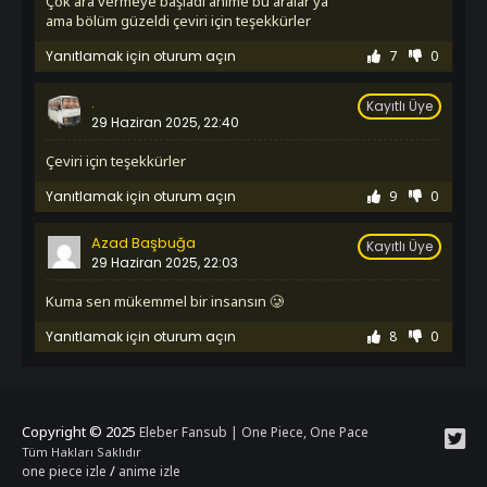
Çok ara vermeye başladı anime bu aralar ya
İzledim
ama bölüm güzeldi çeviri için teşekkürler
1. Sezon 1109. Bölüm
Yanıtlamak için oturum açın
7
0
İzledim
1. Sezon 1110. Bölüm
İzledim
.
Kayıtlı Üye
1. Sezon 1111. Bölüm
29 Haziran 2025, 22:40
İzledim
1. Sezon 1112. Bölüm
Çeviri için teşekkürler
İzledim
Yanıtlamak için oturum açın
9
0
1. Sezon 1113. Bölüm
İzledim
Azad Başbuğa
1. Sezon 1114. Bölüm
Kayıtlı Üye
29 Haziran 2025, 22:03
İzledim
1. Sezon 1115. Bölüm
Kuma sen mükemmel bir insansın 🥲
İzledim
1. Sezon 1116. Bölüm
Yanıtlamak için oturum açın
8
0
İzledim
1. Sezon 1117. Bölüm
İzledim
1. Sezon 1118. Bölüm
Copyright © 2025
Eleber Fansub | One Piece, One Pace
İzledim
Tüm Hakları Saklıdır
1. Sezon 1119. Bölüm
/
one piece izle
anime izle
İzledim