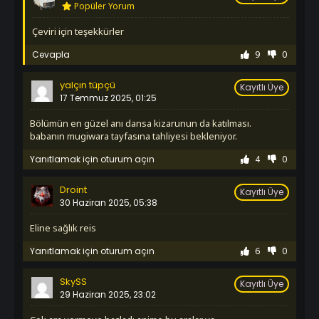
1. Sezon 1097. Bölüm
Popüler Yorum
İzledim
Çeviri için teşekkürler
1. Sezon 1098. Bölüm
İzledim
Cevapla
9
0
1. Sezon 1099. Bölüm
İzledim
yalçın tüpçü
Kayıtlı Üye
1. Sezon 1100. Bölüm
17 Temmuz 2025, 01:25
İzledim
1. Sezon 1101. Bölüm
bölümün en güzel anı dansa kizarunun da katılması.
İzledim
babanın mugiwara tayfasına tahliyesi bekleniyor.
1. Sezon 1102. Bölüm
Yanıtlamak için oturum açın
4
0
İzledim
1. Sezon 1103. Bölüm
Droint
İzledim
Kayıtlı Üye
1. Sezon 1104. Bölüm
30 Haziran 2025, 05:38
İzledim
eline sağlık reis
1. Sezon 1105. Bölüm
İzledim
Yanıtlamak için oturum açın
6
0
1. Sezon 1106. Bölüm
İzledim
SkySS
1. Sezon 1107. Bölüm
Kayıtlı Üye
29 Haziran 2025, 23:02
İzledim
1. Sezon 1108. Bölüm