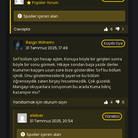
1. Sezon 1097. Bölüm
Popüler Yorum
İzledim
1. Sezon 1098. Bölüm
Spoiler içeren alan
İzledim
1. Sezon 1099. Bölüm
Cevapla
6
1
İzledim
1. Sezon 1100. Bölüm
Reign Wilhelm
Kayıtlı Üye
İzledim
31 Temmuz 2025, 17:49
1. Sezon 1101. Bölüm
İzledim
Sırf bölüm için hesap açtım. Konuya böyle bir girişten sonra
1. Sezon 1102. Bölüm
böyle bir sonu görmek. Hikaye sondan başa yazılır derler.
Kuma’nın kaçışını uzun süre bize gösterdiler. Sırf bu bölüm
İzledim
1. Sezon 1103. Bölüm
içindi. Onu göstermeselerdi şayet ve bu bölüm
öğrenseydik zaten birşey hissetmezdik. Çok güzeldi.
İzledim
Mangayı okuyanlara soruyorum bu arada Kuma bilinç
1. Sezon 1104. Bölüm
kazanıyor mu?
İzledim
1. Sezon 1105. Bölüm
Yanıtlamak için oturum açın
4
0
İzledim
1. Sezon 1106. Bölüm
eleber
Yönetici
İzledim
31 Temmuz 2025, 20:54
1. Sezon 1107. Bölüm
İzledim
Spoiler içeren alan
1. Sezon 1108. Bölüm