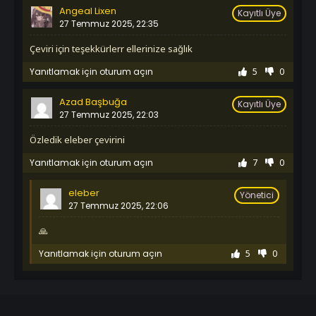
İzledim
Angeal Lixen
Kayıtlı Üye
1. Sezon 1132. Bölüm
27 Temmuz 2025, 22:35
İzledim
Çeviri için teşekkürlerr ellerinize sağlık
1. Sezon 1133. Bölüm
İzledim
Yanıtlamak için oturum açın
5
0
1. Sezon 1134. Bölüm
İzledim
Azad Başbuğa
1. Sezon 1135. Bölüm
Kayıtlı Üye
27 Temmuz 2025, 22:03
İzledim
1. Sezon 1136. Bölüm
Özledik eleber çevirini
İzledim
1. Sezon 1137. Bölüm
Yanıtlamak için oturum açın
7
0
İzledim
1. Sezon 1138. Bölüm
eleber
Yönetici
İzledim
27 Temmuz 2025, 22:06
1. Sezon 1139. Bölüm
İzledim
🙏
1. Sezon 1140. Bölüm
Yanıtlamak için oturum açın
5
0
İzledim
1. Sezon 1141. Bölüm
İzledim
1. Sezon 1142. Bölüm
İzledim