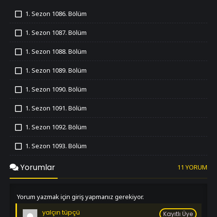
1. Sezon 1086. Bölüm
İzledim
1. Sezon 1087. Bölüm
İzledim
1. Sezon 1088. Bölüm
İzledim
1. Sezon 1089. Bölüm
İzledim
1. Sezon 1090. Bölüm
İzledim
1. Sezon 1091. Bölüm
İzledim
1. Sezon 1092. Bölüm
İzledim
1. Sezon 1093. Bölüm
İzledim
1. Sezon 1094. Bölüm
Yorumlar
11 YORUM
İzledim
1. Sezon 1095. Bölüm
İzledim
Yorum yazmak için giriş yapmanız gerekiyor.
1. Sezon 1096. Bölüm
yalçın tüpçü
İzledim
Kayıtlı Üye