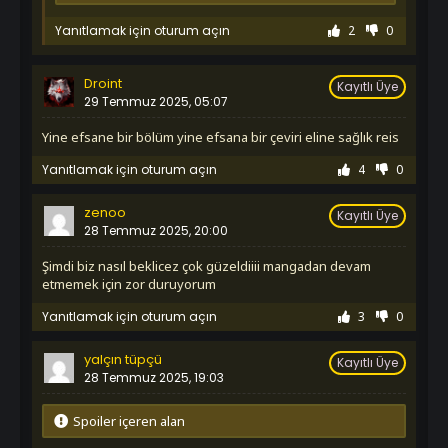
İzledim
1. Sezon 1109. Bölüm
Yanıtlamak için oturum açın
2
0
İzledim
1. Sezon 1110. Bölüm
Droint
Kayıtlı Üye
İzledim
29 Temmuz 2025, 05:07
1. Sezon 1111. Bölüm
İzledim
Yine efsane bir bölüm yine efsana bir çeviri eline sağlık reis
1. Sezon 1112. Bölüm
İzledim
Yanıtlamak için oturum açın
4
0
1. Sezon 1113. Bölüm
İzledim
zenoo
Kayıtlı Üye
1. Sezon 1114. Bölüm
28 Temmuz 2025, 20:00
İzledim
1. Sezon 1115. Bölüm
şimdi biz nasıl beklicez çok güzeldiiii mangadan devam
etmemek için zor duruyorum
İzledim
1. Sezon 1116. Bölüm
Yanıtlamak için oturum açın
3
0
İzledim
1. Sezon 1117. Bölüm
yalçın tüpçü
Kayıtlı Üye
İzledim
28 Temmuz 2025, 19:03
1. Sezon 1118. Bölüm
İzledim
1. Sezon 1119. Bölüm
Spoiler içeren alan
İzledim