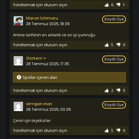
1. Sezon 1120. Bölüm
Yanıtlamak için oturum açın
6
1
İzledim
1. Sezon 1121. Bölüm
Marvin İchimaru
Kayıtlı Üye
İzledim
28 Temmuz 2025, 18:05
1. Sezon 1122. Bölüm
İzledim
Anime tarihinin en anlamlı ve en iyi yumruğu
1. Sezon 1123. Bölüm
Yanıtlamak için oturum açın
5
0
İzledim
1. Sezon 1124. Bölüm
Görkem +
İzledim
Kayıtlı Üye
1. Sezon 1125. Bölüm
28 Temmuz 2025, 17:35
İzledim
1. Sezon 1126. Bölüm
Spoiler içeren alan
İzledim
1. Sezon 1127. Bölüm
Yanıtlamak için oturum açın
2
0
İzledim
1. Sezon 1128. Bölüm
armgan inan
Kayıtlı Üye
İzledim
28 Temmuz 2025, 00:05
1. Sezon 1129. Bölüm
İzledim
çeviri için teşekürler
1. Sezon 1130. Bölüm
Yanıtlamak için oturum açın
5
0
İzledim
1. Sezon 1131. Bölüm