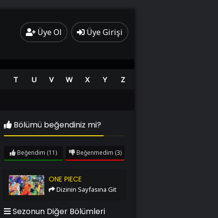
Üye Ol
Üye Girişi
T
U
V
W
X
Y
Z
Bölümü beğendiniz mi?
Beğendim
(11)
Beğenmedim
(3)
One Piece
ONE PIECE
Dizinin Sayfasına Git
Sezonun Diğer Bölümleri