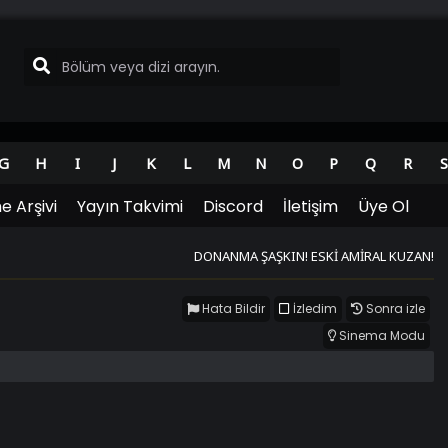
G
H
I
J
K
L
M
N
O
P
Q
R
S
e Arşivi
Yayın Takvimi
Discord
İletişim
Üye Ol
DONANMA ŞAŞKIN! ESKİ AMİRAL KUZAN!
Hata Bildir
İzledim
Sonra izle
Sinema Modu