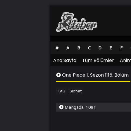
#
A
B
C
D
E
F
Ana Sayfa
Tüm Bölümler
Anim
One Piece 1. Sezon 1115. Bölüm
TAU
Sibnet
Mangada: 1081